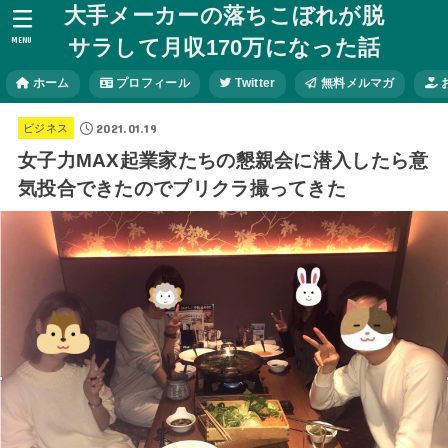
大手メーカーの落ちこぼれが脱
MENU
サラして月収170万になった話
ホーム
プロフィール
Twitter
無料メルマガ
2021.01.19
ビジネス
女子力MAX起業家たちの懇親会に潜入したら意
気投合できたのでプリクラ撮ってきた