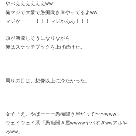
やべええええええww
俺マジで大阪で愚痴聞き屋やってるよww
マジかーーー！！！マジかああ！！！
頭が沸騰しそうになりながら
俺はスケッチブックを上げ続けた。
周りの目は、想像以上に冷たかった。
女子「え、やばーーー愚痴聞き屋だって〜〜www」
ウェイウェイ系「愚痴聞き屋wwwwヤバすぎwwアホや
ろww」