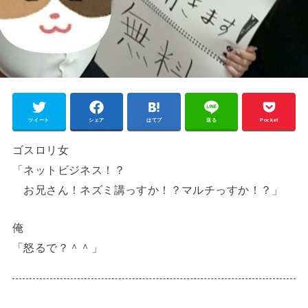
ツイート
シェア
はてブ
送る
Pocket
ゴスロリ女
「ネットビジネス！？
お兄さん！ネズミ講っすか！？マルチっすか！？」
俺
「怒るで？＾＾」