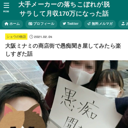
大手メーカーの落ちこぼれが脱
MENU
サラして月収170万になった話
ホーム
プロフィール
Twitter
無料メルマガ
2021.02.04
ショウの物語
大阪ミナミの商店街で愚痴聞き屋してみたら楽
しすぎた話